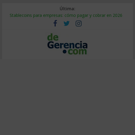
Última:
Stablecoins para empresas: cómo pagar y cobrar en 2026
Despido silencioso: qué es y por qué sale tan caro
IA en selección de personal: cómo auditarla a tiempo
Trabajo forzoso en la cadena de suministro: qué hacer
Mercado hispano de EE. UU.: cómo segmentarlo y venderle