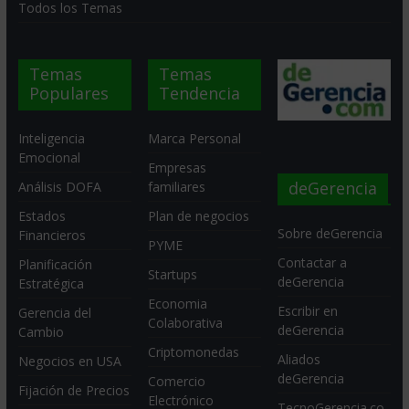
Todos los Temas
Temas
Temas
Populares
Tendencia
Inteligencia
Marca Personal
Emocional
Empresas
deGerencia
Análisis DOFA
familiares
Estados
Plan de negocios
Sobre deGerencia
Financieros
PYME
Contactar a
Planificación
Startups
deGerencia
Estratégica
Economia
Escribir en
Gerencia del
Colaborativa
deGerencia
Cambio
Criptomonedas
Aliados
Negocios en USA
deGerencia
Comercio
Fijación de Precios
Electrónico
TecnoGerencia.co