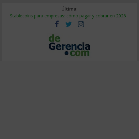
Última:
Stablecoins para empresas: cómo pagar y cobrar en 2026
Despido silencioso: qué es y por qué sale tan caro
IA en selección de personal: cómo auditarla a tiempo
Trabajo forzoso en la cadena de suministro: qué hacer
Mercado hispano de EE. UU.: cómo segmentarlo y venderle