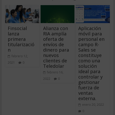
Finsocial
Alianza con
Aplicación
lanza
RIA amplía
móvil para
primera
oferta de
personal en
titularizació
envíos de
campo R-
n
dinero para
Sales se
nuevos
constituye
febrero 12,
clientes de
como una
2021
0
Teledolar
solución
ideal para
febrero 16,
controlar y
2022
0
gestionar
fuerza de
ventas
externa.
enero 20, 2022
0