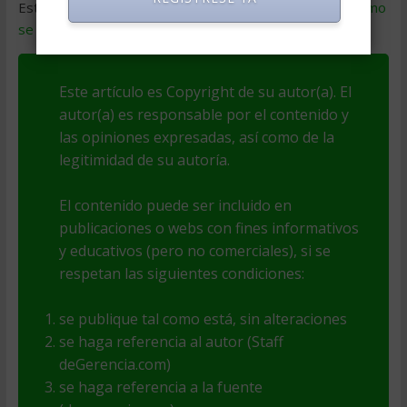
Este sitio usa Akismet para reducir el spam.
Aprende cómo
se procesan los datos de tus comentarios
.
Este artículo es Copyright de su autor(a). El
autor(a) es responsable por el contenido y
las opiniones expresadas, así como de la
legitimidad de su autoría.
El contenido puede ser incluido en
publicaciones o webs con fines informativos
y educativos (pero no comerciales), si se
respetan las siguientes condiciones:
se publique tal como está, sin alteraciones
se haga referencia al autor (Staff
deGerencia.com)
se haga referencia a la fuente