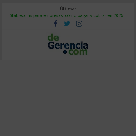
Última:
Stablecoins para empresas: cómo pagar y cobrar en 2026
Despido silencioso: qué es y por qué sale tan caro
IA en selección de personal: cómo auditarla a tiempo
Trabajo forzoso en la cadena de suministro: qué hacer
Mercado hispano de EE. UU.: cómo segmentarlo y venderle