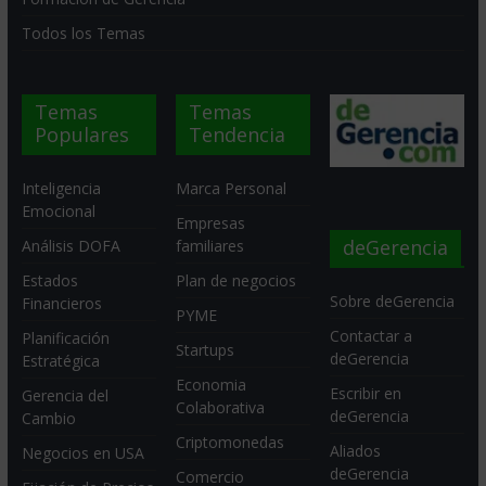
Todos los Temas
Temas
Temas
Populares
Tendencia
Inteligencia
Marca Personal
Emocional
Empresas
deGerencia
Análisis DOFA
familiares
Estados
Plan de negocios
Sobre deGerencia
Financieros
PYME
Contactar a
Planificación
Startups
deGerencia
Estratégica
Economia
Escribir en
Gerencia del
Colaborativa
deGerencia
Cambio
Criptomonedas
Aliados
Negocios en USA
deGerencia
Comercio