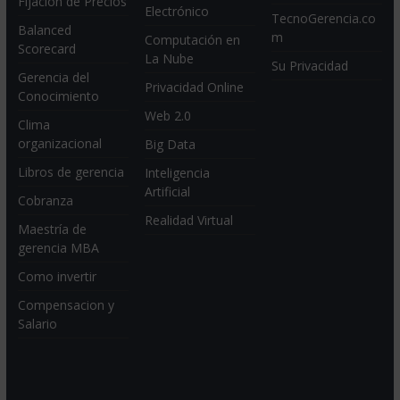
Fijación de Precios
Electrónico
TecnoGerencia.co
Balanced
m
Computación en
Scorecard
La Nube
Su Privacidad
Gerencia del
Privacidad Online
Conocimiento
Web 2.0
Clima
organizacional
Big Data
Libros de gerencia
Inteligencia
Artificial
Cobranza
Realidad Virtual
Maestría de
gerencia MBA
Como invertir
Compensacion y
Salario