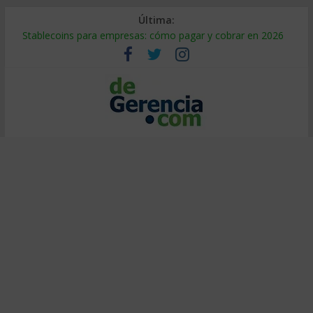
Última:
Stablecoins para empresas: cómo pagar y cobrar en 2026
Despido silencioso: qué es y por qué sale tan caro
IA en selección de personal: cómo auditarla a tiempo
Trabajo forzoso en la cadena de suministro: qué hacer
Mercado hispano de EE. UU.: cómo segmentarlo y venderle