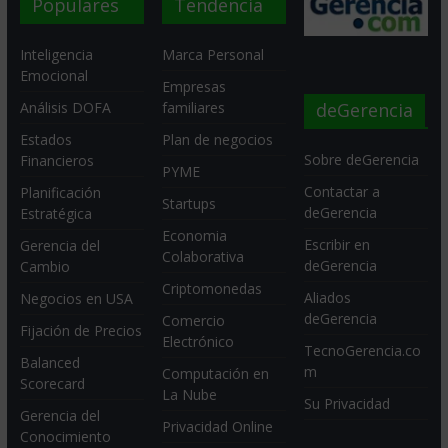
Populares
Tendencia
Inteligencia
Marca Personal
Emocional
Empresas
deGerencia
Análisis DOFA
familiares
Estados
Plan de negocios
Sobre deGerencia
Financieros
PYME
Contactar a
Planificación
Startups
deGerencia
Estratégica
Economia
Escribir en
Gerencia del
Colaborativa
deGerencia
Cambio
Criptomonedas
Aliados
Negocios en USA
deGerencia
Comercio
Fijación de Precios
Electrónico
TecnoGerencia.co
Balanced
m
Computación en
Scorecard
La Nube
Su Privacidad
Gerencia del
Privacidad Online
Conocimiento