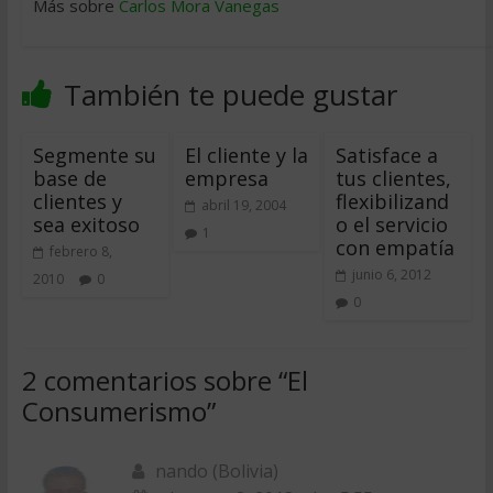
Más sobre
Carlos Mora Vanegas
También te puede gustar
Segmente su
El cliente y la
Satisface a
base de
empresa
tus clientes,
clientes y
flexibilizand
abril 19, 2004
sea exitoso
o el servicio
1
con empatía
febrero 8,
junio 6, 2012
2010
0
0
2 comentarios sobre “
El
Consumerismo
”
nando (Bolivia)