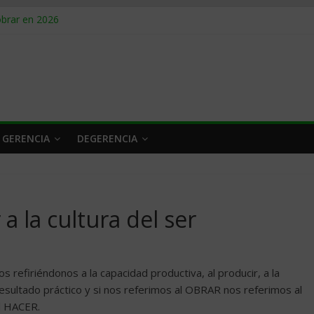
obrar en 2026
n caro
 a tiempo
 qué hacer
rlo y venderle
 GERENCIA
DEGERENCIA
 a la cultura del ser
efiriéndonos a la capacidad productiva, al producir, a la
esultado práctico y si nos referimos al OBRAR nos referimos al
el HACER.