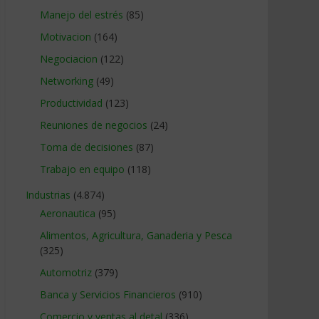
Manejo del estrés
(85)
Motivacion
(164)
Negociacion
(122)
Networking
(49)
Productividad
(123)
Reuniones de negocios
(24)
Toma de decisiones
(87)
Trabajo en equipo
(118)
Industrias
(4.874)
Aeronautica
(95)
Alimentos, Agricultura, Ganaderia y Pesca
(325)
Automotriz
(379)
Banca y Servicios Financieros
(910)
Comercio y ventas al detal
(336)