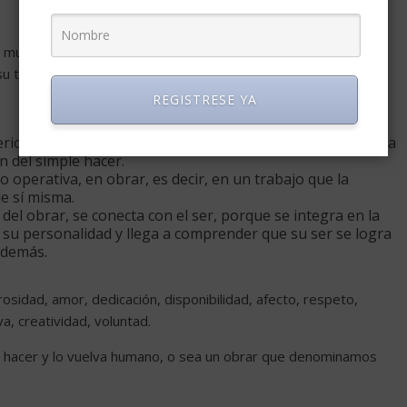
muy elemental que sea su oficio, esta envuelta en formas de
u trabajo y de éste en su vida.
REGISTRESE YA
riorizarse y convertirse en obrar. Es decir, no se limita a la
an del simple hacer.
o operativa, en obrar, es decir, en un trabajo que la
e sí misma.
del obrar, se conecta con el ser, porque se integra en la
 su personalidad y llega a comprender que su ser se logra
 demás.
erosidad, amor, dedicación, disponibilidad, afecto, respeto,
va, creatividad, voluntad.
el hacer y lo vuelva humano, o sea un obrar que denominamos