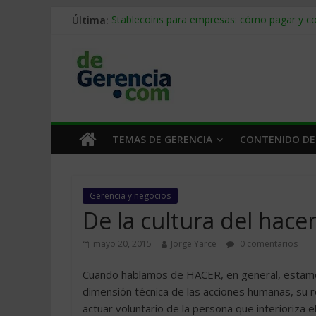
Última:
Stablecoins para empresas: cómo pagar y c
Despido silencioso: qué es y por qué sale ta
IA en selección de personal: cómo auditarla
Trabajo forzoso en la cadena de suministro:
Mercado hispano de EE. UU.: cómo segmenta
TEMAS DE GERENCIA
CONTENIDO DE
Gerencia y negocios
De la cultura del hacer
mayo 20, 2015
Jorge Yarce
0 comentarios
Cuando hablamos de HACER, en general, estamos r
dimensión técnica de las acciones humanas, su r
actuar voluntario de la persona que interioriza 