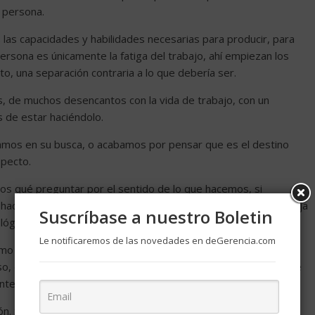
 persona.
 las capacidades y habilidades necesarias para producir, para
ersona es únicamente la fatiga del trabajo, ahí empiezan los
 una separación contraria a lo que debería ser.
, de muchos desencantos con la vida de trabajo, con un
de estar haciéndolo.
mos en su busca, o acabamos por pensar que es el destino
specto.
s qué preguntar por el sentido de lo que hacemos, si
acer, el trabajo por ejemplo, nos vacía interiormente, nos deja
Suscríbase a nuestro Boletin
lógica o vital o un vacío contrario a la plenitud que buscamos.
Le notificaremos de las novedades en deGerencia.com
como que podamos delimitar bien nuestros sentimientos para
so, del éxito mal entendido, de una experiencia, de una falta de
te lo que hacemos todos los días.
ón. Sólo aquellas personas que se preguntan por el sentido de