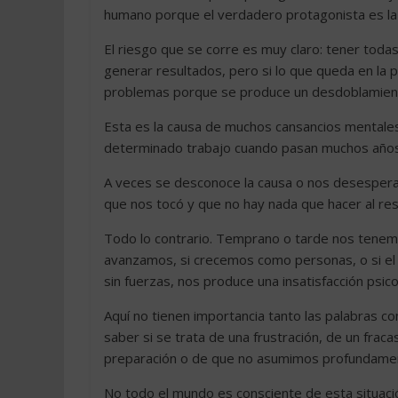
humano porque el verdadero protagonista es la
El riesgo que se corre es muy claro: tener todas
generar resultados, pero si lo que queda en la p
problemas porque se produce un desdoblamiento,
Esta es la causa de muchos cansancios mentales
determinado trabajo cuando pasan muchos años 
A veces se desconoce la causa o nos desespera
que nos tocó y que no hay nada que hacer al re
Todo lo contrario. Temprano o tarde nos tenemo
avanzamos, si crecemos como personas, o si el h
sin fuerzas, nos produce una insatisfacción psico
Aquí no tienen importancia tanto las palabras 
saber si se trata de una frustración, de un fraca
preparación o de que no asumimos profundamen
No todo el mundo es consciente de esta situaci