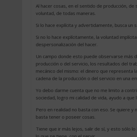
Al hacer cosas, en el sentido de producción, de 
voluntad, de todas maneras.
Si lo hace explícita y advertidamente, busca un s
Si no lo hace explícitamente, la voluntad implíc
despersonalización del hacer.
Un campo donde esto puede observarse más dire
producción o del servicio, los resultados del t
mecánico del mismo: el dinero que representa l
cadena de la producción o del servicio en una e
Yo debo darme cuenta que no me limito a contrib
sociedad, logro mi calidad de vida, ayudo a que 
Pero en realidad no basta con eso. Se quiere y n
basta tener o poseer cosas.
Tiene que ir más lejos, salir de sí, y esto sólo lo
lo que se tiene, con el servir.