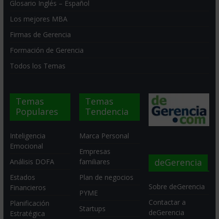
Glosario Inglés – Español
Los mejores MBA
Firmas de Gerencia
Formación de Gerencia
Todos los Temas
Temas
Temas
Populares
Tendencia
Inteligencia
Marca Personal
Emocional
Empresas
deGerencia
Análisis DOFA
familiares
Estados
Plan de negocios
Sobre deGerencia
Financieros
PYME
Contactar a
Planificación
Startups
deGerencia
Estratégica