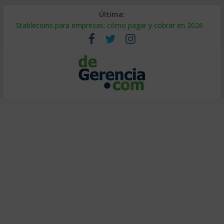
Última:
Stablecoins para empresas: cómo pagar y cobrar en 2026
Despido silencioso: qué es y por qué sale tan caro
IA en selección de personal: cómo auditarla a tiempo
Trabajo forzoso en la cadena de suministro: qué hacer
Mercado hispano de EE. UU.: cómo segmentarlo y venderle