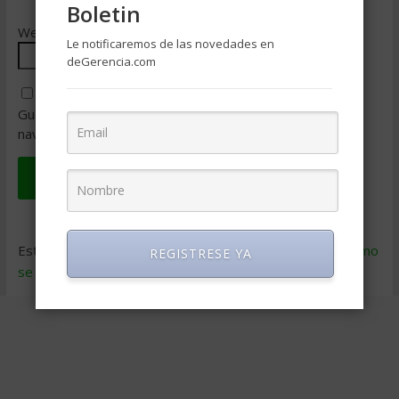
Boletin
Web
Le notificaremos de las novedades en
deGerencia.com
Guarda mi nombre, correo electrónico y web en este
navegador para la próxima vez que comente.
Este sitio usa Akismet para reducir el spam.
Aprende cómo
REGISTRESE YA
se procesan los datos de tus comentarios
.