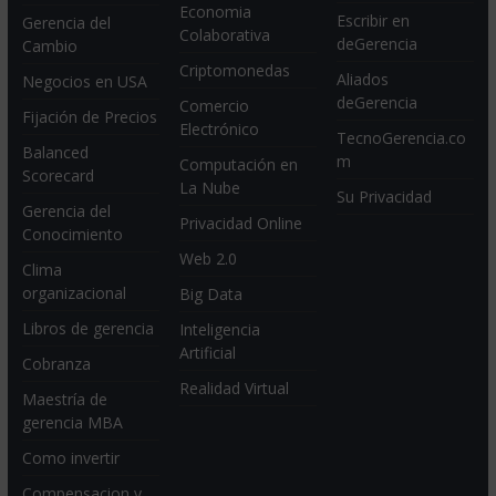
Economia
Escribir en
Gerencia del
Colaborativa
deGerencia
Cambio
Criptomonedas
Aliados
Negocios en USA
deGerencia
Comercio
Fijación de Precios
Electrónico
TecnoGerencia.co
Balanced
m
Computación en
Scorecard
La Nube
Su Privacidad
Gerencia del
Privacidad Online
Conocimiento
Web 2.0
Clima
organizacional
Big Data
Libros de gerencia
Inteligencia
Artificial
Cobranza
Realidad Virtual
Maestría de
gerencia MBA
Como invertir
Compensacion y