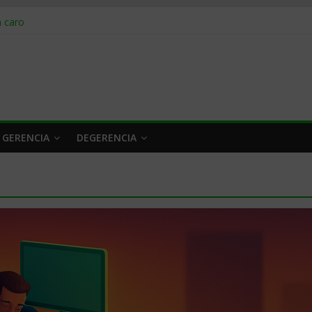
obrar en 2026
n caro
 a tiempo
 qué hacer
rlo y venderle
 GERENCIA
DEGERENCIA