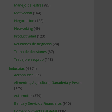
Manejo del estrés
(85)
Motivacion
(164)
Negociacion
(122)
Networking
(49)
Productividad
(123)
Reuniones de negocios
(24)
Toma de decisiones
(87)
Trabajo en equipo
(118)
Industrias
(4.874)
Aeronautica
(95)
Alimentos, Agricultura, Ganaderia y Pesca
(325)
Automotriz
(379)
Banca y Servicios Financieros
(910)
Comercio y ventas al detal
(336)