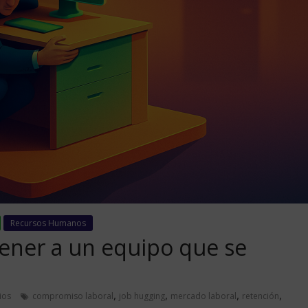
Recursos Humanos
ener a un equipo que se
,
,
,
,
ios
compromiso laboral
job hugging
mercado laboral
retención