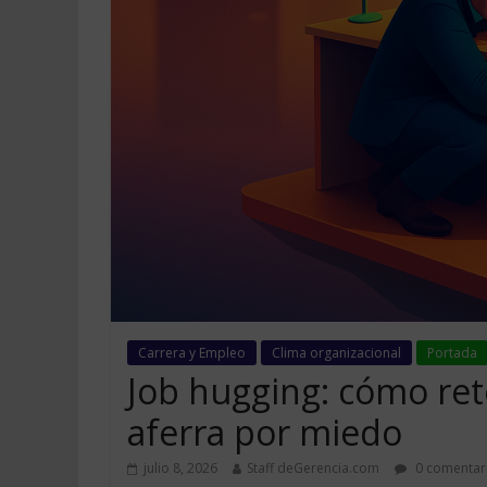
Carrera y Empleo
Clima organizacional
Portada
Job hugging: cómo ret
aferra por miedo
julio 8, 2026
Staff deGerencia.com
0 comentar