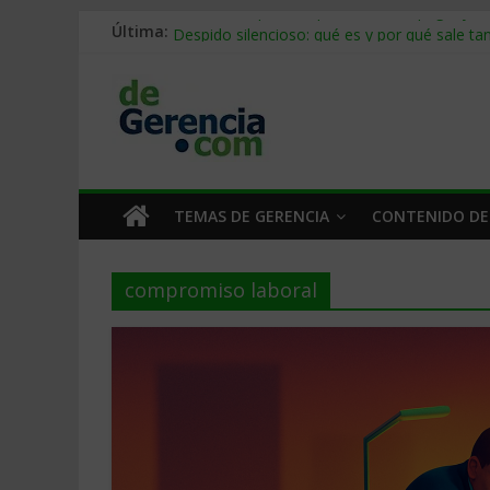
Última:
Stablecoins para empresas: cómo pagar y c
Despido silencioso: qué es y por qué sale ta
IA en selección de personal: cómo auditarla
Trabajo forzoso en la cadena de suministro:
Mercado hispano de EE. UU.: cómo segmenta
TEMAS DE GERENCIA
CONTENIDO DE
compromiso laboral