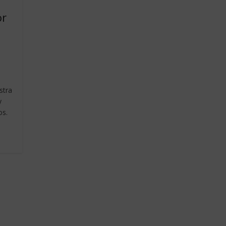
or
stra
y
os.