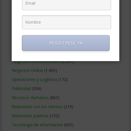
Gerencia social y ambiental
(223)
Gobierno Corporativo
(11)
Legal
(125)
Marketing
(988)
REGISTRESE YA
Marketing Digital
(247)
Métodos Gerenciales
(280)
Negocios Internacionales
(2.257)
Negocios Online
(1.405)
Operaciones y Logística
(172)
Publicidad
(306)
Recursos Humanos
(865)
Relaciones con los clientes
(219)
Relaciones publicas
(132)
Tecnologia de Informacion
(665)