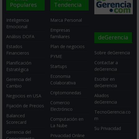
Populares
Tendencia
Inteligencia
Marca Personal
Emocional
Empresas
deGerencia
Análisis DOFA
familiares
Estados
Plan de negocios
Sobre deGerencia
Financieros
PYME
Contactar a
Planificación
Startups
deGerencia
Estratégica
Economia
Escribir en
Gerencia del
Colaborativa
deGerencia
Cambio
Criptomonedas
Aliados
Negocios en USA
deGerencia
Comercio
Fijación de Precios
Electrónico
TecnoGerencia.co
Balanced
m
Computación en
Scorecard
La Nube
Su Privacidad
Gerencia del
Privacidad Online
Conocimiento