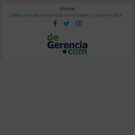
Última:
Stablecoins para empresas: cómo pagar y cobrar en 2026
Despido silencioso: qué es y por qué sale tan caro
IA en selección de personal: cómo auditarla a tiempo
Trabajo forzoso en la cadena de suministro: qué hacer
Mercado hispano de EE. UU.: cómo segmentarlo y venderle