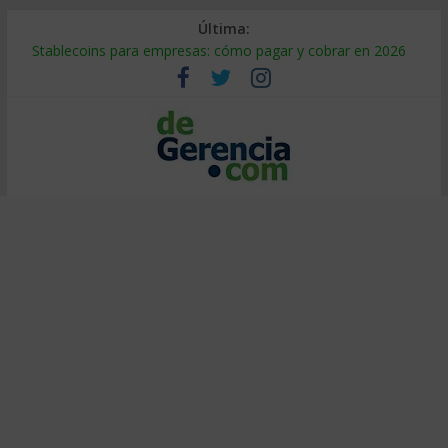
Última:
Stablecoins para empresas: cómo pagar y cobrar en 2026
Despido silencioso: qué es y por qué sale tan caro
IA en selección de personal: cómo auditarla a tiempo
Trabajo forzoso en la cadena de suministro: qué hacer
Mercado hispano de EE. UU.: cómo segmentarlo y venderle