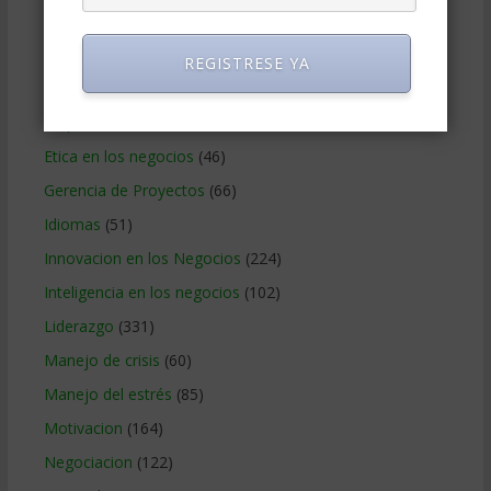
Delegar
(22)
Desarrollo Personal
(566)
REGISTRESE YA
Efectividad
(52)
Empowerment
(15)
Etica en los negocios
(46)
Gerencia de Proyectos
(66)
Idiomas
(51)
Innovacion en los Negocios
(224)
Inteligencia en los negocios
(102)
Liderazgo
(331)
Manejo de crisis
(60)
Manejo del estrés
(85)
Motivacion
(164)
Negociacion
(122)