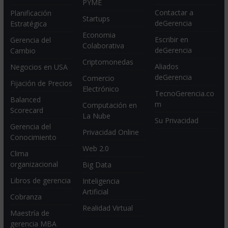
PYME
Contactar a
Planificación
Startups
deGerencia
Estratégica
Economia
Escribir en
Gerencia del
Colaborativa
deGerencia
Cambio
Criptomonedas
Aliados
Negocios en USA
deGerencia
Comercio
Fijación de Precios
Electrónico
TecnoGerencia.co
Balanced
m
Computación en
Scorecard
La Nube
Su Privacidad
Gerencia del
Privacidad Online
Conocimiento
Web 2.0
Clima
organizacional
Big Data
Libros de gerencia
Inteligencia
Artificial
Cobranza
Realidad Virtual
Maestría de
gerencia MBA