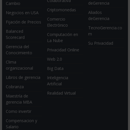
Colaborativa
deGerencia
Cambio
Criptomonedas
Aliados
Negocios en USA
deGerencia
Comercio
Fijación de Precios
Electrónico
TecnoGerencia.co
Balanced
m
Computación en
Scorecard
La Nube
Su Privacidad
Gerencia del
Privacidad Online
Conocimiento
Web 2.0
Clima
organizacional
Big Data
Libros de gerencia
Inteligencia
Artificial
Cobranza
Realidad Virtual
Maestría de
gerencia MBA
Como invertir
Compensacion y
Salario