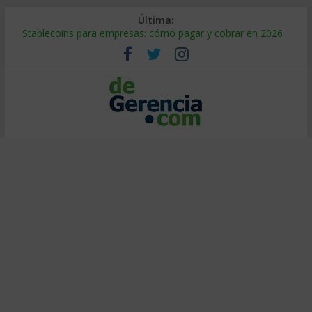
Última:
Stablecoins para empresas: cómo pagar y cobrar en 2026
Despido silencioso: qué es y por qué sale tan caro
IA en selección de personal: cómo auditarla a tiempo
Trabajo forzoso en la cadena de suministro: qué hacer
Mercado hispano de EE. UU.: cómo segmentarlo y venderle