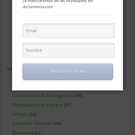
Le notificaremos de las novedades en
Operaciones y Logística
(172)
deGerencia.com
Publicidad
(306)
Recursos Humanos
(865)
Relaciones con los clientes
(219)
Relaciones publicas
(132)
Tecnologia de Informacion
(665)
Ventas
(242)
Habilidades
(2.843)
REGISTRESE YA
Administracion del tiempo
(70)
Coaching
(101)
Comunicacion en los negocios
(180)
Creatividad en la empresa
(96)
Delegar
(22)
Desarrollo Personal
(566)
Efectividad
(52)