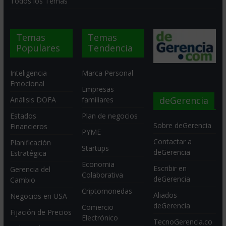
Todos los Temas
Temas
Temas
Populares
Tendencia
Inteligencia
Marca Personal
Emocional
Empresas
deGerencia
Análisis DOFA
familiares
Estados
Plan de negocios
Sobre deGerencia
Financieros
PYME
Contactar a
Planificación
Startups
deGerencia
Estratégica
Economia
Escribir en
Gerencia del
Colaborativa
deGerencia
Cambio
Criptomonedas
Aliados
Negocios en USA
deGerencia
Comercio
Fijación de Precios
Electrónico
TecnoGerencia.co