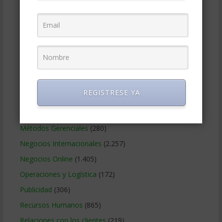
Educacion Gerencial
(454)
Estrategia Empresarial
(304)
Finanzas Corporativas
(748)
Gerencia social y ambiental
(223)
Gobierno Corporativo
(11)
Legal
(125)
REGISTRESE YA
Marketing
(988)
Marketing Digital
(247)
Métodos Gerenciales
(280)
Negocios Internacionales
(2.257)
Negocios Online
(1.405)
Operaciones y Logística
(172)
Publicidad
(306)
Recursos Humanos
(865)
Relaciones con los clientes
(219)