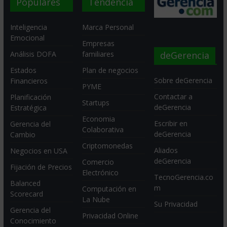
Populares
Tendencia
Inteligencia
Marca Personal
Emocional
Empresas
deGerencia
Análisis DOFA
familiares
Estados
Plan de negocios
Sobre deGerencia
Financieros
PYME
Contactar a
Planificación
Startups
deGerencia
Estratégica
Economia
Escribir en
Gerencia del
Colaborativa
deGerencia
Cambio
Criptomonedas
Aliados
Negocios en USA
deGerencia
Comercio
Fijación de Precios
Electrónico
TecnoGerencia.co
Balanced
m
Computación en
Scorecard
La Nube
Su Privacidad
Gerencia del
Privacidad Online
Conocimiento