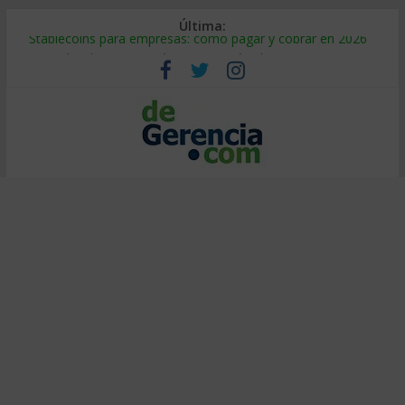
Última:
Stablecoins para empresas: cómo pagar y cobrar en 2026
Despido silencioso: qué es y por qué sale tan caro
IA en selección de personal: cómo auditarla a tiempo
Trabajo forzoso en la cadena de suministro: qué hacer
Mercado hispano de EE. UU.: cómo segmentarlo y venderle