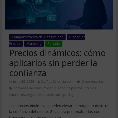
Comportamiento del Consumidor
Fijación de
Precios
Marketing
Portada
Precios dinámicos: cómo
aplicarlos sin perder la
confianza
junio 26, 2026
Staff deGerencia.com
0 comentarios
,
,
confianza del consumidor
fijación de precios
precios
,
,
dinámicos
regulación
surveillance pricing
Los precios dinámicos pueden elevar el margen o destruir
la confianza del cliente. Guía para personalizarlos con
transparencia y sin riesgo legal.