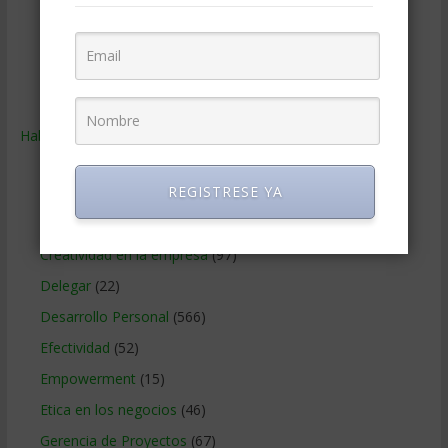
Relaciones con los clientes
(219)
Relaciones publicas
(132)
Tecnologia de Informacion
(667)
Ventas
(242)
Habilidades
(2.846)
Administracion del tiempo
(70)
REGISTRESE YA
Coaching
(101)
Comunicacion en los negocios
(180)
Creatividad en la empresa
(97)
Delegar
(22)
Desarrollo Personal
(566)
Efectividad
(52)
Empowerment
(15)
Etica en los negocios
(46)
Gerencia de Proyectos
(67)