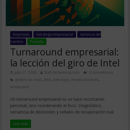
Empresas
Estrategia Empresarial
Gerencia del
Cambio
Portada
Turnaround empresarial:
la lección del giro de Intel
julio 27, 2026
Staff deGerencia.com
0 comentarios
,
,
,
,
gestión de crisis
Intel
liderazgo
reestructuración
turnaround
Un turnaround empresarial no se hace recortando
personal, sino reordenando el foco. Diagnóstico,
secuencia de decisiones y señales de recuperación real.
Leer más