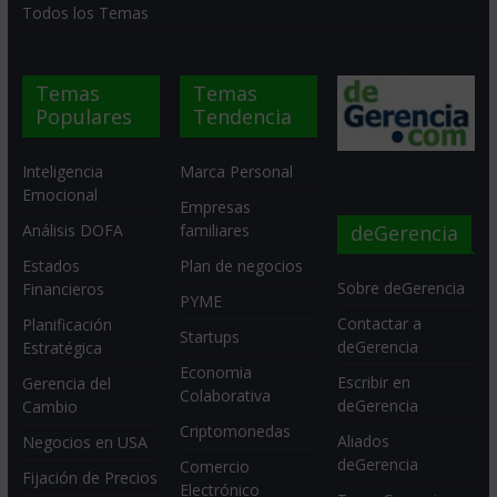
Todos los Temas
Temas
Temas
Populares
Tendencia
Inteligencia
Marca Personal
Emocional
Empresas
deGerencia
Análisis DOFA
familiares
Estados
Plan de negocios
Sobre deGerencia
Financieros
PYME
Contactar a
Planificación
Startups
deGerencia
Estratégica
Economia
Escribir en
Gerencia del
Colaborativa
deGerencia
Cambio
Criptomonedas
Aliados
Negocios en USA
deGerencia
Comercio
Fijación de Precios
Electrónico