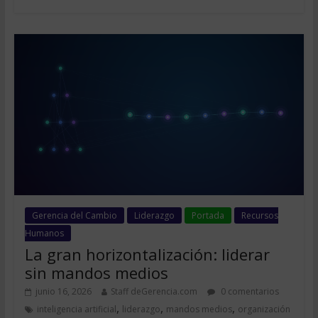
Gerencia del Cambio
Liderazgo
Portada
Recursos
Humanos
La gran horizontalización: liderar
sin mandos medios
junio 16, 2026
Staff deGerencia.com
0 comentarios
,
,
,
inteligencia artificial
liderazgo
mandos medios
organización