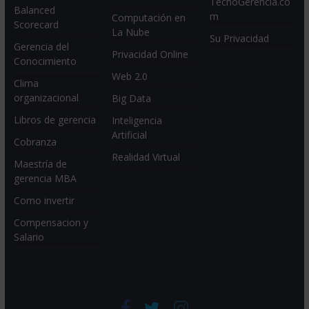
TecnoGerencia.co
Balanced
m
Computación en
Scorecard
La Nube
Su Privacidad
Gerencia del
Privacidad Online
Conocimiento
Web 2.0
Clima
organizacional
Big Data
Libros de gerencia
Inteligencia
Artificial
Cobranza
Realidad Virtual
Maestría de
gerencia MBA
Como invertir
Compensacion y
Salario