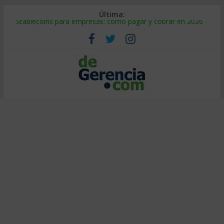
Última:
Stablecoins para empresas: cómo pagar y cobrar en 2026
Despido silencioso: qué es y por qué sale tan caro
IA en selección de personal: cómo auditarla a tiempo
Trabajo forzoso en la cadena de suministro: qué hacer
Mercado hispano de EE. UU.: cómo segmentarlo y venderle