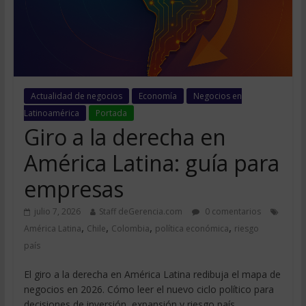
Actualidad de negocios
Economía
Negocios en
Latinoamérica
Portada
Giro a la derecha en
América Latina: guía para
empresas
julio 7, 2026
Staff deGerencia.com
0 comentarios
,
,
,
,
América Latina
Chile
Colombia
política económica
riesgo
país
El giro a la derecha en América Latina redibuja el mapa de
negocios en 2026. Cómo leer el nuevo ciclo político para
decisiones de inversión, expansión y riesgo país.