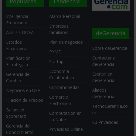
Populares
Tendencia
Inteligencia
Marca Personal
Emocional
Empresas
deGerencia
Análisis DOFA
familiares
Estados
Plan de negocios
Sobre deGerencia
Financieros
PYME
Contactar a
Planificación
Startups
deGerencia
Estratégica
Economia
Escribir en
Gerencia del
Colaborativa
deGerencia
Cambio
Criptomonedas
Aliados
Negocios en USA
deGerencia
Comercio
Fijación de Precios
Electrónico
TecnoGerencia.co
Balanced
m
Computación en
Scorecard
La Nube
Su Privacidad
Gerencia del
Privacidad Online
Conocimiento