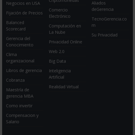
Criptomonedas
Aliados
Negocios en USA
deGerencia
Comercio
Fijación de Precios
Electrónico
TecnoGerencia.co
Balanced
m
Computación en
Scorecard
La Nube
Su Privacidad
Gerencia del
Privacidad Online
Conocimiento
Web 2.0
Clima
organizacional
Big Data
Libros de gerencia
Inteligencia
Artificial
Cobranza
Realidad Virtual
Maestría de
gerencia MBA
Como invertir
Compensacion y
Salario