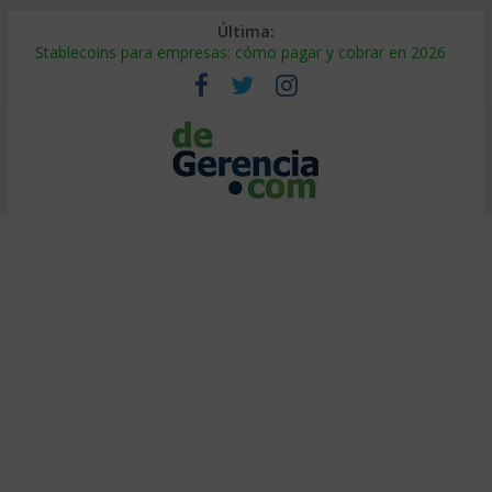
Última:
Stablecoins para empresas: cómo pagar y cobrar en 2026
Despido silencioso: qué es y por qué sale tan caro
IA en selección de personal: cómo auditarla a tiempo
Trabajo forzoso en la cadena de suministro: qué hacer
Mercado hispano de EE. UU.: cómo segmentarlo y venderle