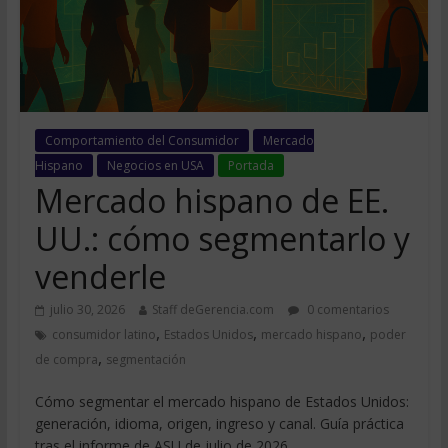
Comportamiento del Consumidor
Mercado
Hispano
Negocios en USA
Portada
Mercado hispano de EE.
UU.: cómo segmentarlo y
venderle
julio 30, 2026
Staff deGerencia.com
0 comentarios
,
,
,
consumidor latino
Estados Unidos
mercado hispano
poder
,
de compra
segmentación
Cómo segmentar el mercado hispano de Estados Unidos:
generación, idioma, origen, ingreso y canal. Guía práctica
tras el informe de ASU de julio de 2026.