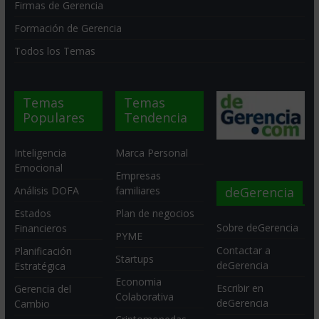
Firmas de Gerencia
Formación de Gerencia
Todos los Temas
Temas
Temas
Populares
Tendencia
Inteligencia
Marca Personal
Emocional
Empresas
deGerencia
Análisis DOFA
familiares
Estados
Plan de negocios
Sobre deGerencia
Financieros
PYME
Contactar a
Planificación
Startups
deGerencia
Estratégica
Economia
Escribir en
Gerencia del
Colaborativa
deGerencia
Cambio