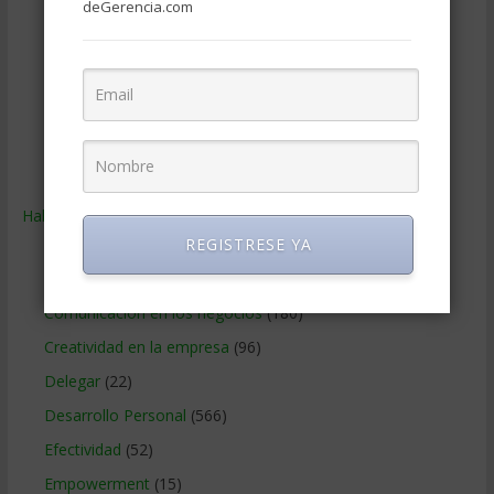
Publicidad
(306)
deGerencia.com
Recursos Humanos
(865)
Relaciones con los clientes
(219)
Relaciones publicas
(132)
Tecnologia de Informacion
(665)
Ventas
(242)
Habilidades
(2.843)
REGISTRESE YA
Administracion del tiempo
(70)
Coaching
(101)
Comunicacion en los negocios
(180)
Creatividad en la empresa
(96)
Delegar
(22)
Desarrollo Personal
(566)
Efectividad
(52)
Empowerment
(15)