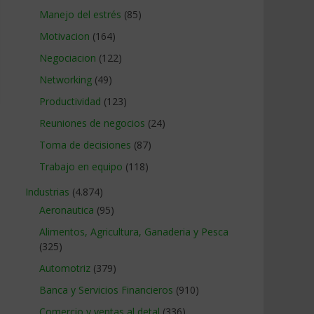
Manejo del estrés
(85)
Motivacion
(164)
Negociacion
(122)
Networking
(49)
Productividad
(123)
Reuniones de negocios
(24)
Toma de decisiones
(87)
Trabajo en equipo
(118)
Industrias
(4.874)
Aeronautica
(95)
Alimentos, Agricultura, Ganaderia y Pesca
(325)
Automotriz
(379)
Banca y Servicios Financieros
(910)
Comercio y ventas al detal
(336)