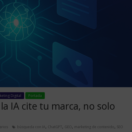
eting Digital
Portada
a IA cite tu marca, no solo
,
,
,
,
arios
búsqueda con IA
ChatGPT
GEO
marketing de contenido
SEO