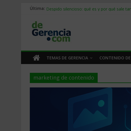
Última:
Stablecoins para empresas: cómo pagar y c
Despido silencioso: qué es y por qué sale ta
IA en selección de personal: cómo auditarla
Trabajo forzoso en la cadena de suministro:
Mercado hispano de EE. UU.: cómo segmenta
TEMAS DE GERENCIA
CONTENIDO DE
marketing de contenido