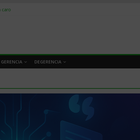
obrar en 2026
n caro
 a tiempo
 qué hacer
rlo y venderle
 GERENCIA
DEGERENCIA