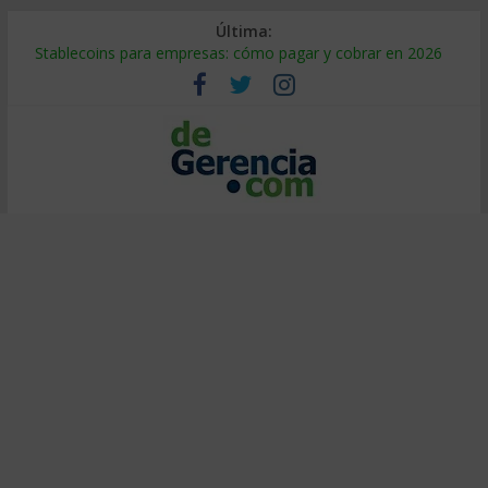
Última:
Stablecoins para empresas: cómo pagar y cobrar en 2026
Despido silencioso: qué es y por qué sale tan caro
IA en selección de personal: cómo auditarla a tiempo
Trabajo forzoso en la cadena de suministro: qué hacer
Mercado hispano de EE. UU.: cómo segmentarlo y venderle