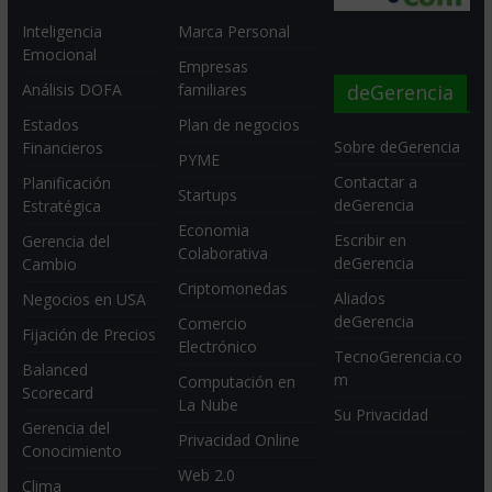
Inteligencia
Marca Personal
Emocional
Empresas
deGerencia
Análisis DOFA
familiares
Estados
Plan de negocios
Sobre deGerencia
Financieros
PYME
Contactar a
Planificación
Startups
deGerencia
Estratégica
Economia
Escribir en
Gerencia del
Colaborativa
deGerencia
Cambio
Criptomonedas
Aliados
Negocios en USA
deGerencia
Comercio
Fijación de Precios
Electrónico
TecnoGerencia.co
Balanced
m
Computación en
Scorecard
La Nube
Su Privacidad
Gerencia del
Privacidad Online
Conocimiento
Web 2.0
Clima