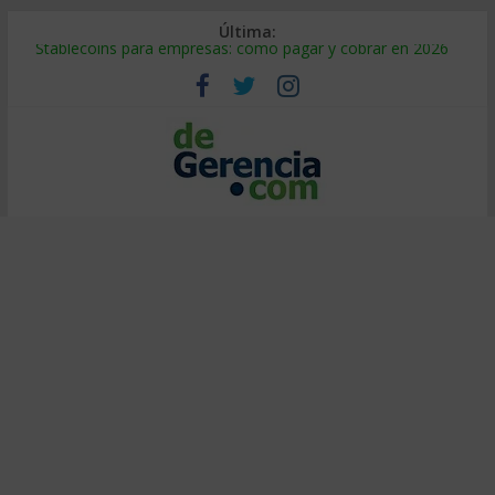
Última:
Stablecoins para empresas: cómo pagar y cobrar en 2026
Despido silencioso: qué es y por qué sale tan caro
IA en selección de personal: cómo auditarla a tiempo
Trabajo forzoso en la cadena de suministro: qué hacer
Mercado hispano de EE. UU.: cómo segmentarlo y venderle