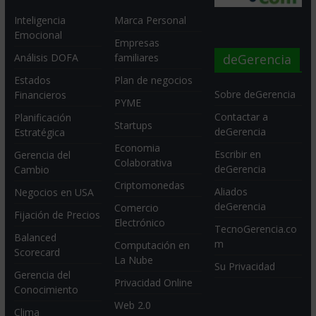
Inteligencia
Marca Personal
Emocional
Empresas
deGerencia
Análisis DOFA
familiares
Estados
Plan de negocios
Sobre deGerencia
Financieros
PYME
Contactar a
Planificación
Startups
deGerencia
Estratégica
Economia
Escribir en
Gerencia del
Colaborativa
deGerencia
Cambio
Criptomonedas
Aliados
Negocios en USA
deGerencia
Comercio
Fijación de Precios
Electrónico
TecnoGerencia.co
Balanced
m
Computación en
Scorecard
La Nube
Su Privacidad
Gerencia del
Privacidad Online
Conocimiento
Web 2.0
Clima