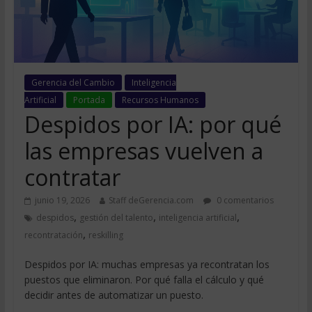
Gerencia del Cambio
Inteligencia
Artificial
Portada
Recursos Humanos
Despidos por IA: por qué
las empresas vuelven a
contratar
junio 19, 2026
Staff deGerencia.com
0 comentarios
,
,
,
despidos
gestión del talento
inteligencia artificial
,
recontratación
reskilling
Despidos por IA: muchas empresas ya recontratan los
puestos que eliminaron. Por qué falla el cálculo y qué
decidir antes de automatizar un puesto.