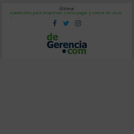
Última:
Stablecoins para empresas: cómo pagar y cobrar en 2026
Despido silencioso: qué es y por qué sale tan caro
IA en selección de personal: cómo auditarla a tiempo
Trabajo forzoso en la cadena de suministro: qué hacer
Mercado hispano de EE. UU.: cómo segmentarlo y venderle