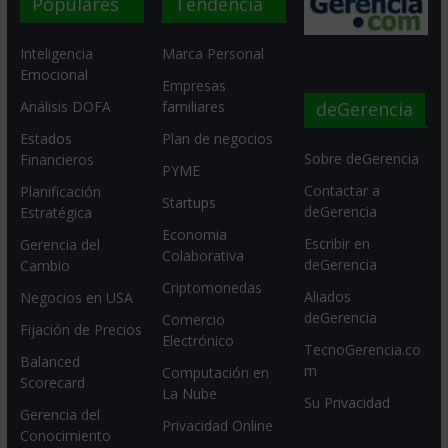
Populares
Tendencia
Inteligencia
Marca Personal
Emocional
Empresas
deGerencia
Análisis DOFA
familiares
Estados
Plan de negocios
Sobre deGerencia
Financieros
PYME
Contactar a
Planificación
Startups
deGerencia
Estratégica
Economia
Escribir en
Gerencia del
Colaborativa
deGerencia
Cambio
Criptomonedas
Aliados
Negocios en USA
deGerencia
Comercio
Fijación de Precios
Electrónico
TecnoGerencia.co
Balanced
m
Computación en
Scorecard
La Nube
Su Privacidad
Gerencia del
Privacidad Online
Conocimiento