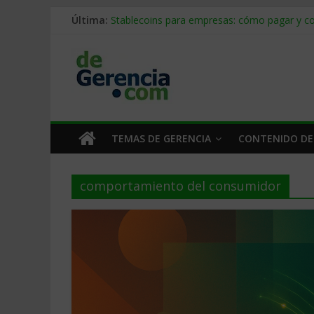
Última:
Stablecoins para empresas: cómo pagar y c
Despido silencioso: qué es y por qué sale ta
IA en selección de personal: cómo auditarla
Trabajo forzoso en la cadena de suministro:
Mercado hispano de EE. UU.: cómo segmenta
TEMAS DE GERENCIA
CONTENIDO DE
comportamiento del consumidor