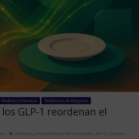
, Medicina y Farmacia
Tendencias de Negocios
los GLP-1 reordenan el
,
,
,
,
ios
alimentos
comportamiento del consumidor
GLP-1
Ozempic