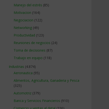
Manejo del estrés
(85)
Motivacion
(164)
Negociacion
(122)
Networking
(49)
Productividad
(123)
Reuniones de negocios
(24)
Toma de decisiones
(87)
Trabajo en equipo
(118)
Industrias
(4.874)
Aeronautica
(95)
Alimentos, Agricultura, Ganaderia y Pesca
(325)
Automotriz
(379)
Banca y Servicios Financieros
(910)
Comercio y ventas al detal
(336)