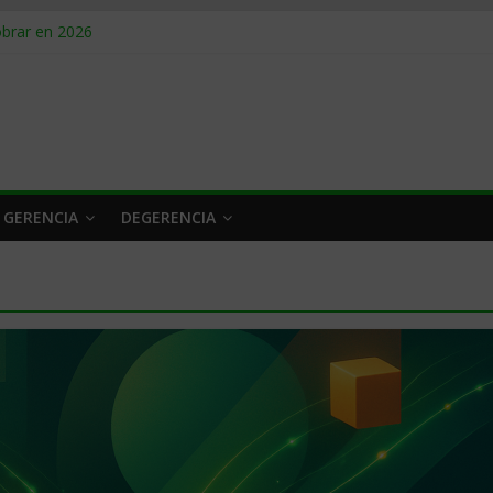
obrar en 2026
n caro
 a tiempo
 qué hacer
rlo y venderle
 GERENCIA
DEGERENCIA