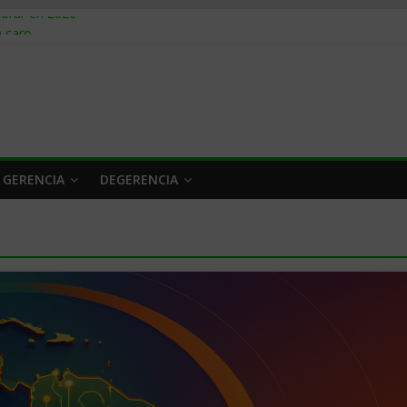
obrar en 2026
n caro
 a tiempo
 qué hacer
rlo y venderle
 GERENCIA
DEGERENCIA