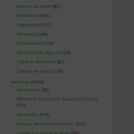
Manejo del estrés
(85)
Motivacion
(164)
Negociacion
(122)
Networking
(49)
Productividad
(123)
Reuniones de negocios
(24)
Toma de decisiones
(87)
Trabajo en equipo
(118)
Industrias
(4.874)
Aeronautica
(95)
Alimentos, Agricultura, Ganaderia y Pesca
(325)
Automotriz
(379)
Banca y Servicios Financieros
(910)
Comercio y ventas al detal
(336)