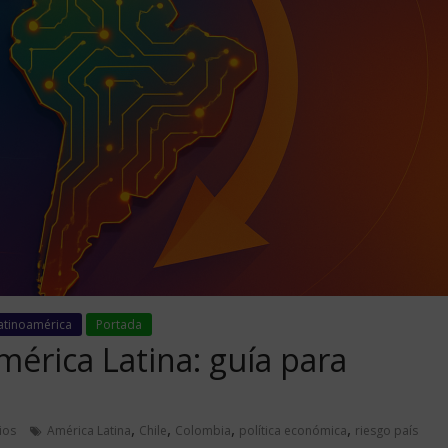
atinoamérica
Portada
mérica Latina: guía para
,
,
,
,
ios
América Latina
Chile
Colombia
política económica
riesgo país