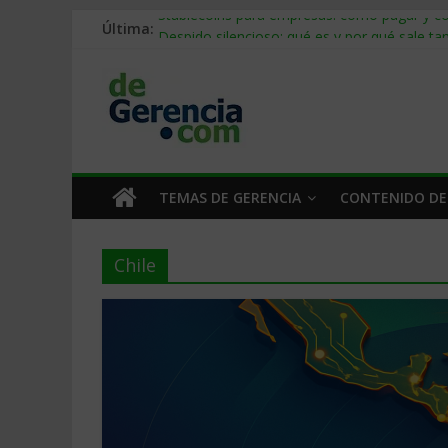
Última:
Stablecoins para empresas: cómo pagar y c
Despido silencioso: qué es y por qué sale ta
IA en selección de personal: cómo auditarla
Trabajo forzoso en la cadena de suministro:
Mercado hispano de EE. UU.: cómo segmenta
TEMAS DE GERENCIA
CONTENIDO DE
Chile